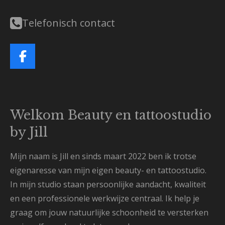
Telefonisch contact
F
a
c
e
b
Welkom Beauty en tattoostudio
o
by Jill
o
k
Mijn naam is Jill en sinds maart 2022 ben ik trotse
eigenaresse van mijn eigen beauty- en tattoostudio.
In mijn studio staan persoonlijke aandacht, kwaliteit
en een professionele werkwijze centraal. Ik help je
graag om jouw natuurlijke schoonheid te versterken