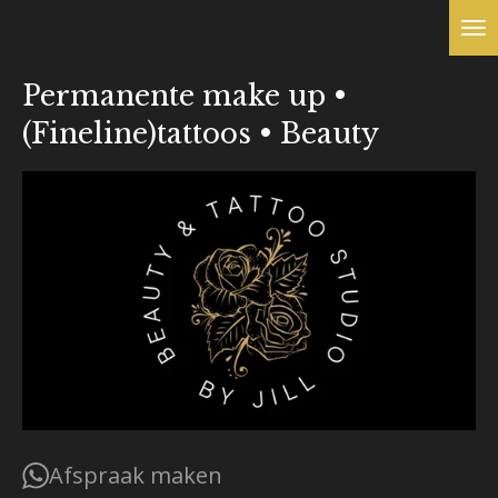
Ga
direct
naar
Permanente make up •
de
(Fineline)tattoos • Beauty
hoofdinhoud
Afspraak maken