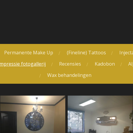
Permanente Make Up
(Fineline) Tattoos
Inject
mpressie fotogallerij
Recensies
Kadobon
A
Wax behandelingen