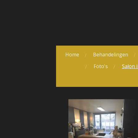
Ga
direct
naar
de
hoofdinhoud
Home
Behandelingen
Foto's
Salon i