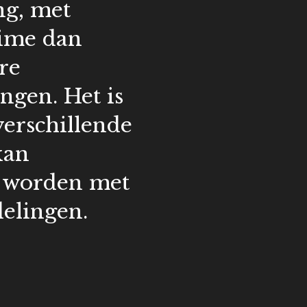
ng, met
ime dan
re
ingen.
Het is
verschillende
kan
 worden met
elingen.