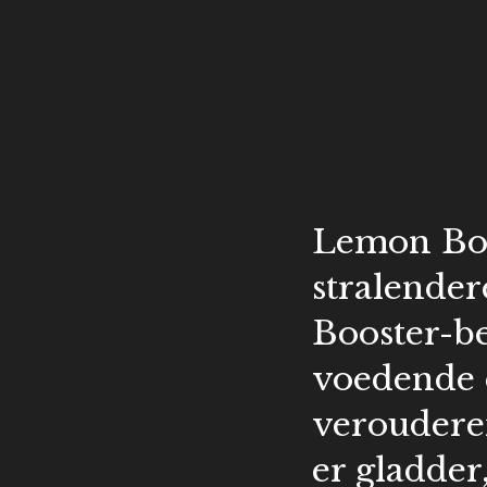
Lemon Bot
stralender
Booster-b
voedende e
veroudere
er gladder