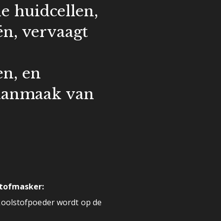
e huidcellen,
ën, vervaagt
n, en
 aanmaak van
tofmasker:
koolstofpoeder wordt op de