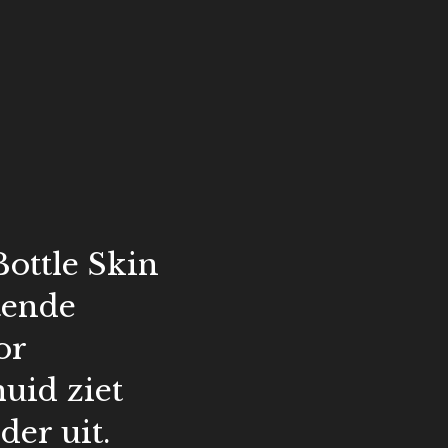
Bottle Skin
tende
or
uid ziet
der uit.