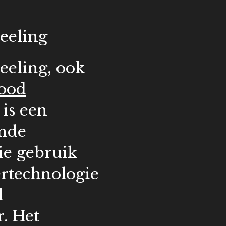
eeling
eeling, ook
ood
is een
nde
ie gebruik
ertechnologie
l
r.
Het