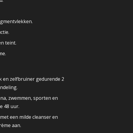
d.
pigmentvlekken.
ctie.
n teint.
me.
k en zelfbruiner gedurende 2
ndeling.
una, zwemmen, sporten en
e 48 uur.
 met een milde cleanser en
rème aan.