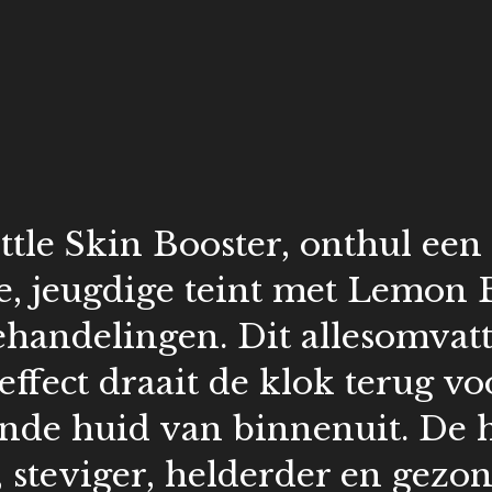
tle Skin Booster, onthul een
e, jeugdige teint met Lemon 
ehandelingen. Dit allesomvat
ffect draait de klok terug vo
nde huid van binnenuit. De h
, steviger, helderder en gezon