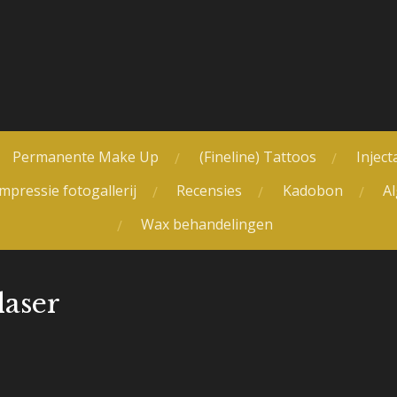
Permanente Make Up
(Fineline) Tattoos
Inject
mpressie fotogallerij
Recensies
Kadobon
A
Wax behandelingen
laser