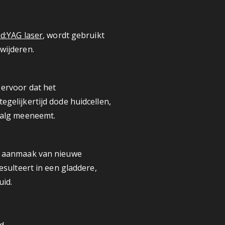
d:YAG laser
,
wordt gebruikt
wijderen.
 ervoor dat het
gelijkertijd dode huidcellen,
talg meeneemt.
e aanmaak van nieuwe
esulteert in een gladdere,
uid.